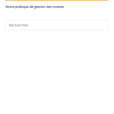
Notre politique de gestion des cookies
Pre
Es
to
clo
the
sea
pan