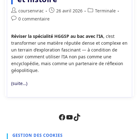
Auteur/autrice
Publication
Post
coursenvrac
26 avril 2026
Terminale
de
publiée :
category:
Commentaires
0 commentaire
la
de
publication :
la
Réviser la spécialité HGGSP au bac avec l’IA
, c’est
publication :
transformer une matière réputée dense et complexe en
un terrain d’exploration fascinant — à condition de
savoir comment utiliser l’IA non pas comme une
encyclopédie, mais comme un partenaire de réflexion
géopolitique.
(suite…)
Facebook
YouTube
TikTok
GESTION DES COOKIES