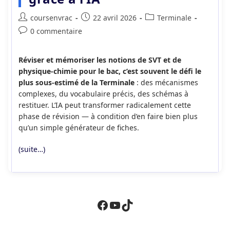
Auteur/autrice
Publication
Post
coursenvrac
22 avril 2026
Terminale
de
publiée :
category:
Commentaires
0 commentaire
la
de
publication :
la
Réviser et mémoriser les notions de SVT et de
publication :
physique-chimie pour le bac, c’est souvent le défi le
plus sous-estimé de la Terminale
: des mécanismes
complexes, du vocabulaire précis, des schémas à
restituer. L’IA peut transformer radicalement cette
phase de révision — à condition d’en faire bien plus
qu’un simple générateur de fiches.
(suite…)
Facebook
YouTube
TikTok