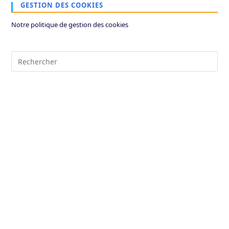
GESTION DES COOKIES
Notre politique de gestion des cookies
Pre
Es
to
clo
the
sea
pan