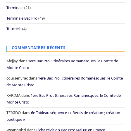
Terminale
(21)
Terminale Bac Pro
(49)
Tutoriels
(4)
COMMENTAIRES RÉCENTS
Afejjay
dans
1ère Bac Pro : Itinéraires Romanesques, le Comte de
Monte Cristo
coursenvrac
dans
1ère Bac Pro : Itinéraires Romanesques, le Comte
de Monte Cristo
KARIMA
dans
1ère Bac Pro : Itinéraires Romanesques, le Comte de
Monte Cristo
TEIXIDO
dans
6e Tableau séquence : « Récits de création ; création
poétique »
Weaponhzi
dans
Fiche révision Bac Pro: Mai 68 en France