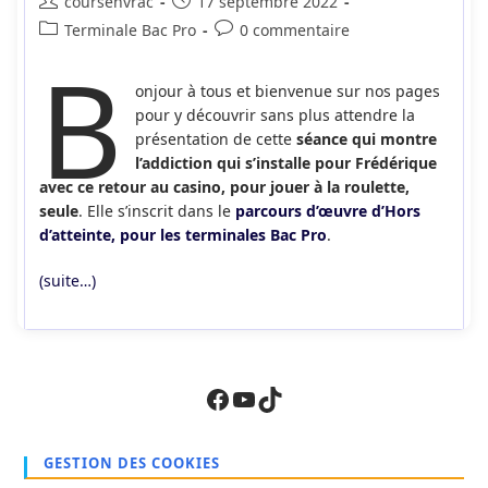
Auteur/autrice
Publication
coursenvrac
17 septembre 2022
de
publiée :
Post
Commentaires
Terminale Bac Pro
0 commentaire
la
B
category:
de
publication :
la
onjour à tous et bienvenue sur nos pages
publication :
pour y découvrir sans plus attendre la
présentation de cette
séance qui montre
l’addiction qui s’installe pour Frédérique
avec ce retour au casino, pour jouer à la roulette,
seule
. Elle s’inscrit dans le
parcours d’œuvre d’Hors
d’atteinte, pour les terminales Bac Pro
.
(suite…)
Facebook
YouTube
TikTok
GESTION DES COOKIES