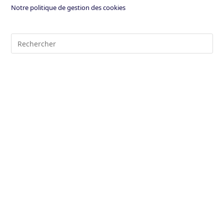
Notre politique de gestion des cookies
Pre
Es
to
clo
the
sea
pan