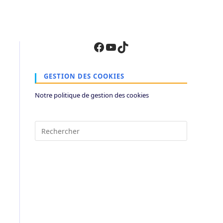
Facebook
YouTube
TikTok
GESTION DES COOKIES
Notre politique de gestion des cookies
Press
Escape
to
close
the
search
panel.