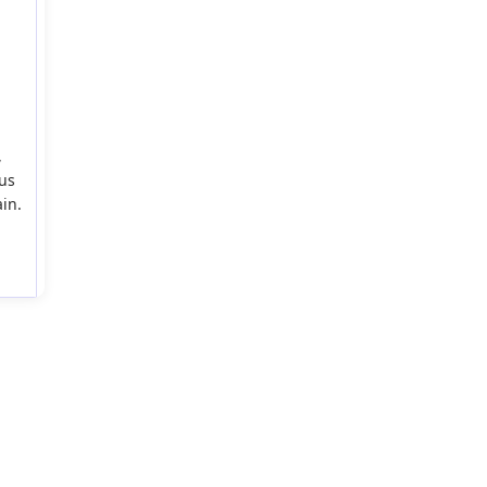
,
ous
in.