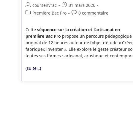
Auteur/autrice
Publication
coursenvrac
31 mars 2026
de
publiée :
Post
Commentaires
Première Bac Pro
0 commentaire
la
category:
de
publication :
la
Cette
séquence sur la création et l’artisanat en
publication :
première Bac Pro
propose un parcours pédagogique
original de 12 heures autour de l’objet d’étude « Créer
fabriquer, inventer ». Elle explore le geste créateur s
toutes ses formes : artisanal, artistique et contempora
(suite…)