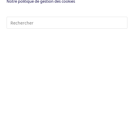
Notre politique de gestion des cookies
Pre
Es
to
clo
the
sea
pan