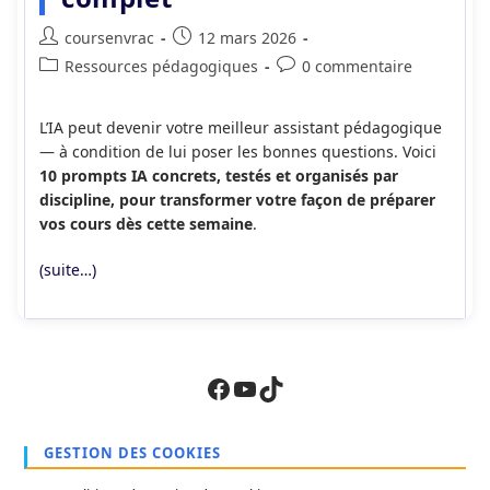
Auteur/autrice
Publication
coursenvrac
12 mars 2026
de
publiée :
Post
Commentaires
Ressources pédagogiques
0 commentaire
la
category:
de
publication :
la
L’IA peut devenir votre meilleur assistant pédagogique
publication :
— à condition de lui poser les bonnes questions. Voici
10 prompts IA concrets, testés et organisés par
discipline, pour transformer votre façon de préparer
vos cours dès cette semaine
.
(suite…)
Facebook
YouTube
TikTok
GESTION DES COOKIES