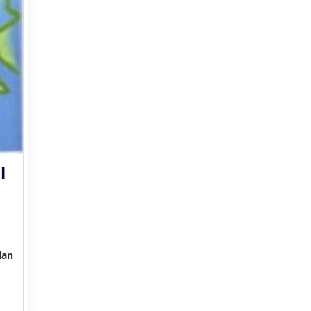
l
lan