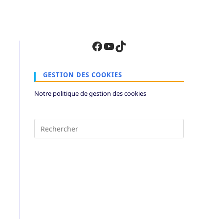
Facebook
YouTube
TikTok
GESTION DES COOKIES
Notre politique de gestion des cookies
Press
Escape
to
close
the
search
panel.