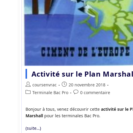
Activité sur le Plan Marshal
Auteur/autrice
Publication
coursenvrac
20 novembre 2018
de
publiée :
Post
Commentaires
Terminale Bac Pro
0 commentaire
la
category:
de
publication :
la
Bonjour à tous, venez découvrir cette
activité sur le P
publication :
Marshall
pour les terminales Bac Pro.
(suite…)