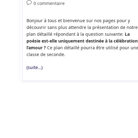
de
publiée :
category:
Commentaires
0 commentaire
la
de
publication :
la
Bonjour à tous et bienvenue sur nos pages pour y
publication :
découvrir sans plus attendre la présentation de notre
plan détaillé répondant à la question suivante:
La
poésie est-elle uniquement destinée à la célébration
l’amour ?
Ce plan détaillé pourra être utilisé pour un
classe de seconde.
(suite…)