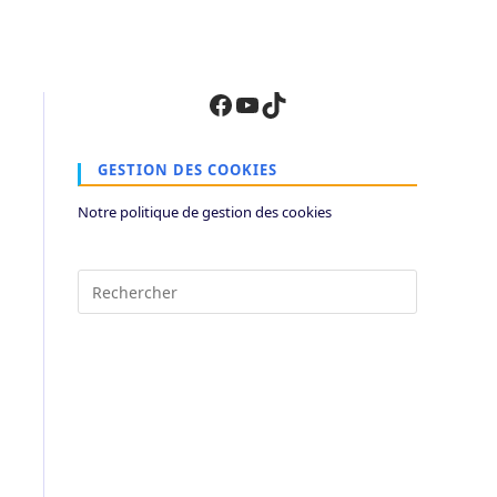
Facebook
YouTube
TikTok
GESTION DES COOKIES
Notre politique de gestion des cookies
Press
Escape
to
close
the
search
panel.