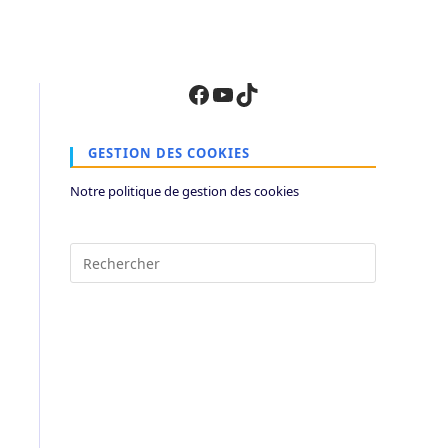
Facebook
YouTube
TikTok
GESTION DES COOKIES
Notre politique de gestion des cookies
Press
Escape
to
close
the
search
panel.