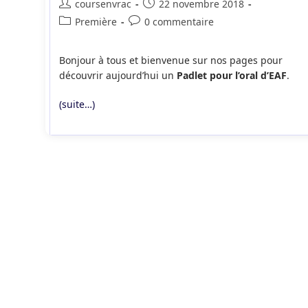
Auteur/autrice
Publication
coursenvrac
22 novembre 2018
de
publiée :
Post
Commentaires
Première
0 commentaire
la
category:
de
publication :
la
Bonjour à tous et bienvenue sur nos pages pour
publication :
découvrir aujourd’hui un
Padlet pour l’oral d’EAF
.
(suite…)