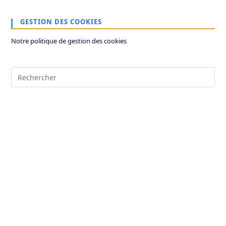
GESTION DES COOKIES
Notre politique de gestion des cookies
Pre
Es
to
clo
the
sea
pan