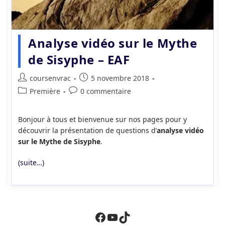
Analyse vidéo sur le Mythe
de Sisyphe – EAF
Auteur/autrice
Publication
coursenvrac
5 novembre 2018
de
publiée :
Post
Commentaires
Première
0 commentaire
la
category:
de
publication :
la
Bonjour à tous et bienvenue sur nos pages pour y
publication :
découvrir la présentation de questions d’
analyse vidéo
sur le Mythe de Sisyphe
.
(suite…)
Facebook
YouTube
TikTok