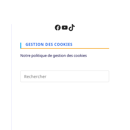
Facebook
YouTube
TikTok
GESTION DES COOKIES
Notre politique de gestion des cookies
Press
Escape
to
close
the
search
panel.