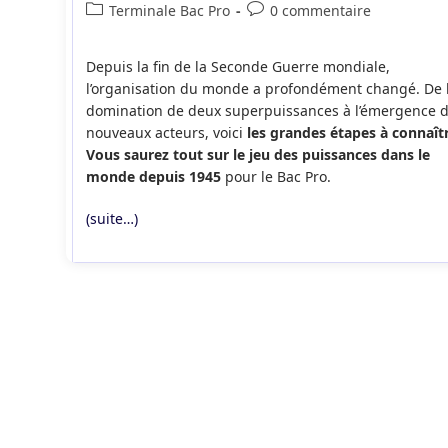
de
publiée :
Post
Commentaires
Terminale Bac Pro
0 commentaire
la
category:
de
publication :
la
Depuis la fin de la Seconde Guerre mondiale,
publication :
l’organisation du monde a profondément changé. De 
domination de deux superpuissances à l’émergence 
nouveaux acteurs, voici
les grandes étapes à connaîtr
Vous saurez tout sur le jeu des puissances dans le
monde depuis 1945
pour le Bac Pro.
(suite…)