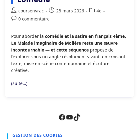
Auteur/autrice
Publication
Post
coursenvrac
28 mars 2026
4e
de
publiée :
category:
Commentaires
0 commentaire
la
de
publication :
la
Pour aborder la
comédie et la satire en français 4ème,
publication :
Le Malade imaginaire de Molière reste une œuvre
incontournable — et cette séquence
propose de
l’explorer sous un angle résolument vivant, en croisant
texte, mise en scène contemporaine et écriture
créative.
(suite…)
Facebook
YouTube
TikTok
GESTION DES COOKIES