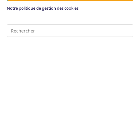
Notre politique de gestion des cookies
Pre
Es
to
clo
the
sea
pan