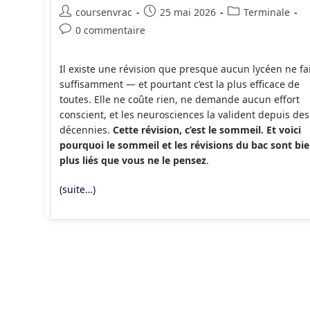
Auteur/autrice
Publication
Post
coursenvrac
25 mai 2026
Terminale
de
publiée :
category:
Commentaires
0 commentaire
la
de
publication :
la
Il existe une révision que presque aucun lycéen ne fai
publication :
suffisamment — et pourtant c’est la plus efficace de
toutes. Elle ne coûte rien, ne demande aucun effort
conscient, et les neurosciences la valident depuis des
décennies.
Cette révision, c’est le sommeil. Et voici
pourquoi le sommeil et les révisions du bac sont bi
plus liés que vous ne le pensez
.
(suite…)