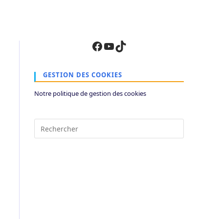
Facebook
YouTube
TikTok
GESTION DES COOKIES
Notre politique de gestion des cookies
Press
Escape
to
close
the
search
panel.