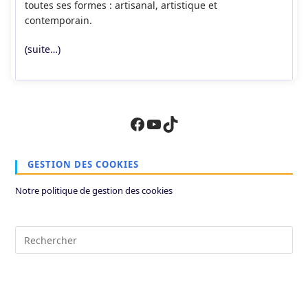
toutes ses formes : artisanal, artistique et
contemporain.
(suite…)
Facebook
YouTube
TikTok
GESTION DES COOKIES
Notre politique de gestion des cookies
Pre
Es
to
clo
the