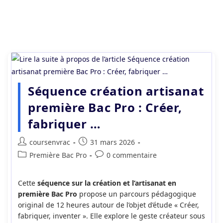
Séquence création artisanat
première Bac Pro : Créer,
fabriquer …
Auteur/autrice
Publication
coursenvrac
31 mars 2026
de
publiée :
Post
Commentaires
Première Bac Pro
0 commentaire
la
category:
de
publication :
la
Cette
séquence sur la création et l’artisanat en
publication :
première Bac Pro
propose un parcours pédagogique
original de 12 heures autour de l’objet d’étude « Créer,
fabriquer, inventer ». Elle explore le geste créateur sous