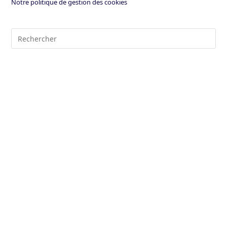
Notre politique de gestion des cookies
Pre
Es
to
clo
the
sea
pan