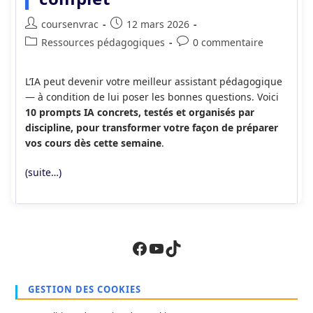
Auteur/autrice
Publication
coursenvrac
12 mars 2026
de
publiée :
Post
Commentaires
Ressources pédagogiques
0 commentaire
la
category:
de
publication :
la
L’IA peut devenir votre meilleur assistant pédagogique
publication :
— à condition de lui poser les bonnes questions. Voici
10 prompts IA concrets, testés et organisés par
discipline, pour transformer votre façon de préparer
vos cours dès cette semaine
.
(suite…)
Facebook
YouTube
TikTok
GESTION DES COOKIES