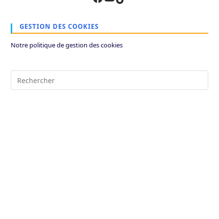
GESTION DES COOKIES
Notre politique de gestion des cookies
Pre
Es
to
clo
the
sea
pan