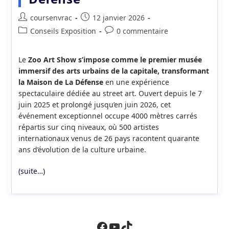
Auteur/autrice
Publication
coursenvrac
12 janvier 2026
de
publiée :
Post
Commentaires
Conseils Exposition
0 commentaire
la
category:
de
publication :
la
Le
Zoo Art Show s’impose comme le premier musée
publication :
immersif des arts urbains de la capitale, transformant
la Maison de La Défense
en une expérience
spectaculaire dédiée au street art. Ouvert depuis le 7
juin 2025 et prolongé jusqu’en juin 2026, cet
événement exceptionnel occupe 4000 mètres carrés
répartis sur cinq niveaux, où 500 artistes
internationaux venus de 26 pays racontent quarante
ans d’évolution de la culture urbaine.
(suite…)
Facebook
YouTube
TikTok