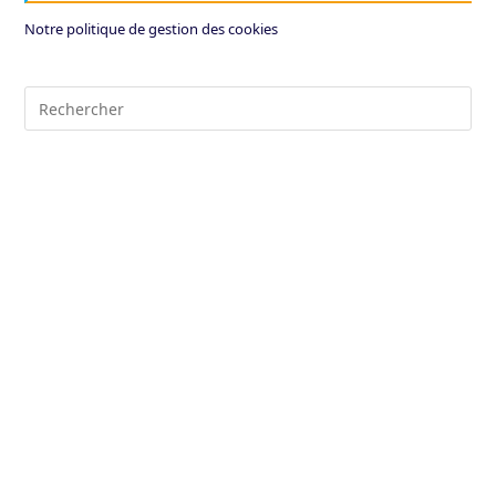
Notre politique de gestion des cookies
Pre
Es
to
clo
the
sea
pan