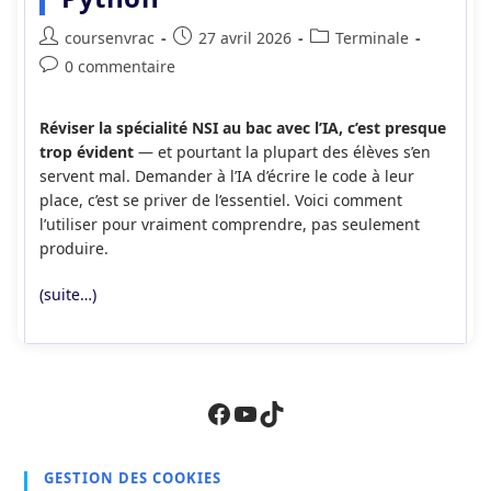
Auteur/autrice
Publication
Post
coursenvrac
27 avril 2026
Terminale
de
publiée :
category:
Commentaires
0 commentaire
la
de
publication :
la
Réviser la spécialité NSI au bac avec l’IA, c’est presque
publication :
trop évident
— et pourtant la plupart des élèves s’en
servent mal. Demander à l’IA d’écrire le code à leur
place, c’est se priver de l’essentiel. Voici comment
l’utiliser pour vraiment comprendre, pas seulement
produire.
(suite…)
Facebook
YouTube
TikTok
GESTION DES COOKIES