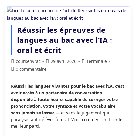
Réussir les épreuves de
langues au bac avec l’IA :
oral et écrit
Auteur/autrice
Publication
Post
coursenvrac
29 avril 2026
Terminale
de
publiée :
category:
Commentaires
0 commentaire
la
de
publication :
la
Réussir les langues vivantes pour le bac avec l’IA, c’est
publication :
avoir accès à un partenaire de conversation
disponible à toute heure, capable de corriger votre
prononciation, votre syntaxe et votre vocabulaire
sans jamais se lasser
— et sans le jugement qui
paralyse tant d’élèves à l’oral. Voici comment en tirer le
meilleur parti.