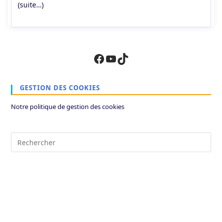
(suite…)
Facebook
YouTube
TikTok
GESTION DES COOKIES
Notre politique de gestion des cookies
Pre
Es
to
clo
the
sea
pan