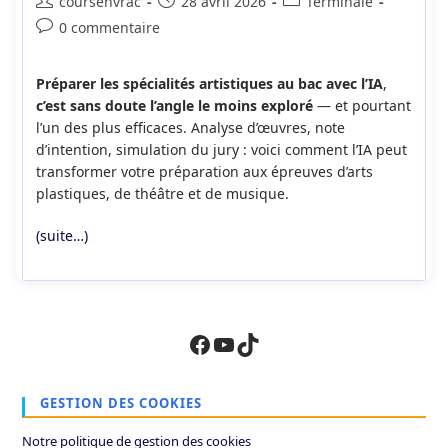
Auteur/autrice
Publication
Post
coursenvrac
28 avril 2026
Terminale
de
publiée :
category:
Commentaires
0 commentaire
la
de
publication :
la
Préparer les spécialités artistiques au bac avec l’IA
,
publication :
c’est sans doute l’angle le moins exploré
— et pourtant
l’un des plus efficaces. Analyse d’œuvres, note
d’intention, simulation du jury : voici comment l’IA peut
transformer votre préparation aux épreuves d’arts
plastiques, de théâtre et de musique.
(suite…)
Facebook
YouTube
TikTok
GESTION DES COOKIES
Notre politique de gestion des cookies