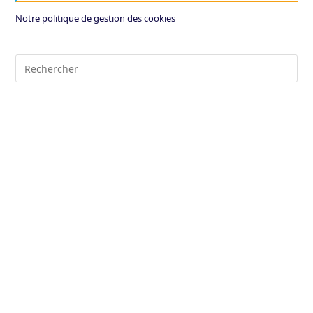
Notre politique de gestion des cookies
Pre
Es
to
clo
the
sea
pan