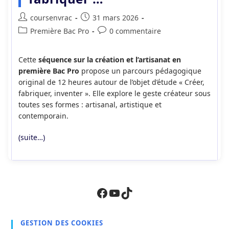
Auteur/autrice
Publication
coursenvrac
31 mars 2026
de
publiée :
Post
Commentaires
Première Bac Pro
0 commentaire
la
category:
de
publication :
la
Cette
séquence sur la création et l’artisanat en
publication :
première Bac Pro
propose un parcours pédagogique
original de 12 heures autour de l’objet d’étude « Créer,
fabriquer, inventer ». Elle explore le geste créateur sous
toutes ses formes : artisanal, artistique et
contemporain.
(suite…)
Facebook
YouTube
TikTok
GESTION DES COOKIES