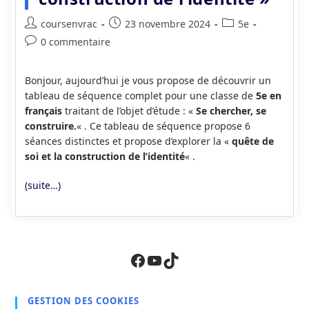
Auteur/autrice
Publication
Post
coursenvrac
23 novembre 2024
5e
de
publiée :
category:
Commentaires
0 commentaire
la
de
publication :
la
Bonjour, aujourd’hui je vous propose de découvrir un
publication :
tableau de séquence complet pour une classe de
5e en
français
traitant de l’objet d’étude : «
Se chercher, se
construire.
« . Ce tableau de séquence propose 6
séances distinctes et propose d’explorer la «
quête de
soi et la construction de l’identité
« .
(suite…)
Facebook
YouTube
TikTok
GESTION DES COOKIES