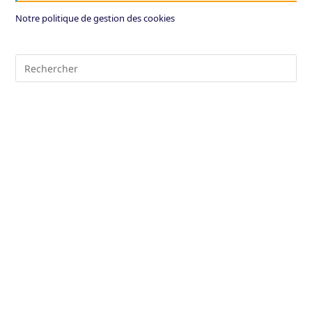
Notre politique de gestion des cookies
Pre
Es
to
clo
the
sea
pan