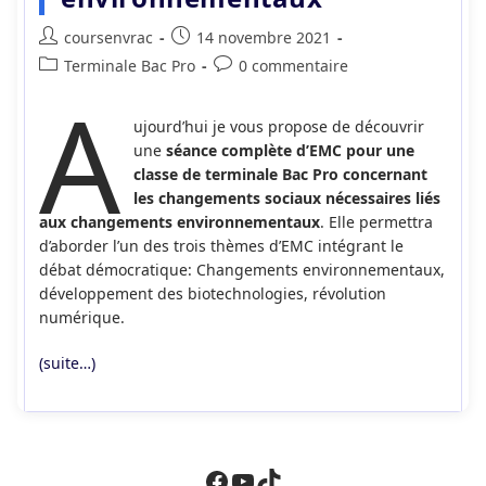
Auteur/autrice
Publication
coursenvrac
14 novembre 2021
de
publiée :
Post
Commentaires
Terminale Bac Pro
0 commentaire
la
A
category:
de
publication :
la
ujourd’hui je vous propose de découvrir
publication :
une
séance complète d’EMC pour une
classe de terminale Bac Pro concernant
les changements sociaux nécessaires liés
aux changements environnementaux
. Elle permettra
d’aborder l’un des trois thèmes d’EMC intégrant le
débat démocratique: Changements environnementaux,
développement des biotechnologies, révolution
numérique.
(suite…)
Facebook
YouTube
TikTok