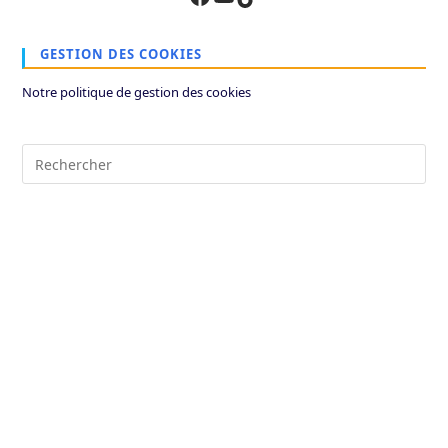
GESTION DES COOKIES
Notre politique de gestion des cookies
Pre
Es
to
clo
the
sea
pan