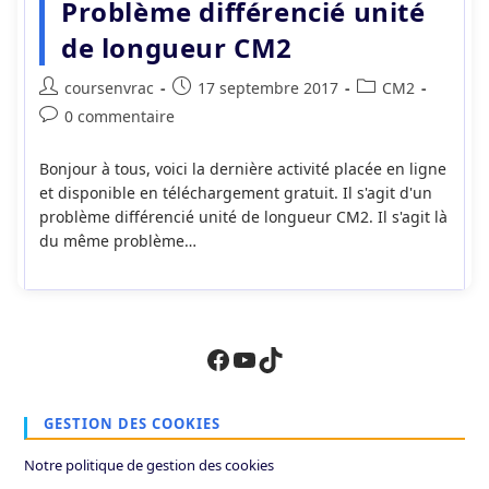
Problème différencié unité
de longueur CM2
Auteur/autrice
Publication
Post
coursenvrac
17 septembre 2017
CM2
de
publiée :
category:
Commentaires
0 commentaire
la
de
publication :
la
Bonjour à tous, voici la dernière activité placée en ligne
publication :
et disponible en téléchargement gratuit. Il s'agit d'un
problème différencié unité de longueur CM2. Il s'agit là
du même problème…
Facebook
YouTube
TikTok
GESTION DES COOKIES
Notre politique de gestion des cookies