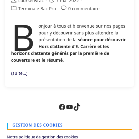
Auteur/autrice
Publication
coursenvrac
7 mai 2022
de
publiée :
Post
Commentaires
Terminale Bac Pro
0 commentaire
la
B
category:
de
publication :
la
onjour à tous et bienvenue sur nos pages
publication :
pour y découvrir sans plus attendre la
présentation de la
séance pour découvrir
Hors d’atteinte d’E. Carrère et les
horizons d’attente générés par la première de
couverture et le résumé
.
(suite…)
Facebook
YouTube
TikTok
GESTION DES COOKIES
Notre politique de gestion des cookies