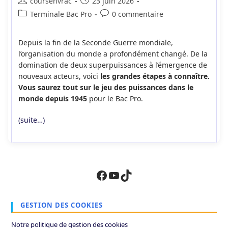
Auteur/autrice
Publication
coursenvrac
23 juin 2026
de
publiée :
Post
Commentaires
Terminale Bac Pro
0 commentaire
la
category:
de
publication :
la
Depuis la fin de la Seconde Guerre mondiale,
publication :
l’organisation du monde a profondément changé. De la
domination de deux superpuissances à l’émergence de
nouveaux acteurs, voici
les grandes étapes à connaître.
Vous saurez tout sur le jeu des puissances dans le
monde depuis 1945
pour le Bac Pro.
(suite…)
Facebook
YouTube
TikTok
GESTION DES COOKIES
Notre politique de gestion des cookies