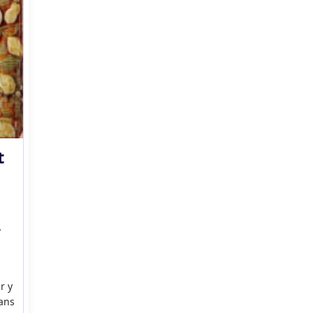
t
r y
lans