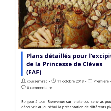
Plans détaillés pour l’excipi
de la Princesse de Clèves
(EAF)
Auteur/autrice
Publication
Post
coursenvrac
11 octobre 2018
Première
de
publiée :
category:
Commentaires
0 commentaire
la
de
publication :
la
Bonjour à tous. Bienvenue sur le site coursenvrac pou
publication :
découvrir aujourd’hui la présentation de différents p