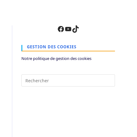
Facebook
YouTube
TikTok
GESTION DES COOKIES
Notre politique de gestion des cookies
Press
Escape
to
close
the
search
panel.