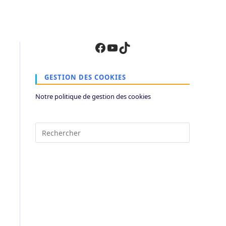
Facebook
YouTube
TikTok
GESTION DES COOKIES
Notre politique de gestion des cookies
Press
Escape
to
close
the
search
panel.