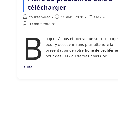
télécharger
Auteur/autrice
Publication
Post
coursenvrac
16 avril 2020
CM2
de
publiée :
category:
Commentaires
0 commentaire
la
B
de
publication :
la
onjour à tous et bienvenue sur nos page
publication :
pour y découvrir sans plus attendre la
présentation de votre
fiche de problème
pour des CM2 ou de très bons CM1
.
(suite…)