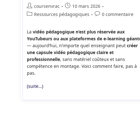
Auteur/autrice
Publication
coursenvrac
10 mars 2026
de
publiée :
Post
Commentaires
Ressources pédagogiques
0 commentaire
la
category:
de
publication :
la
La
vidéo pédagogique n’est plus réservée aux
publication :
YouTubeurs ou aux plateformes de e-learning géant
— aujourd’hui, n’importe quel enseignant peut
créer
une capsule vidéo pédagogique claire et
professionnelle
, sans matériel coûteux et sans
compétence en montage. Voici comment faire, pas à
pas.
(suite…)