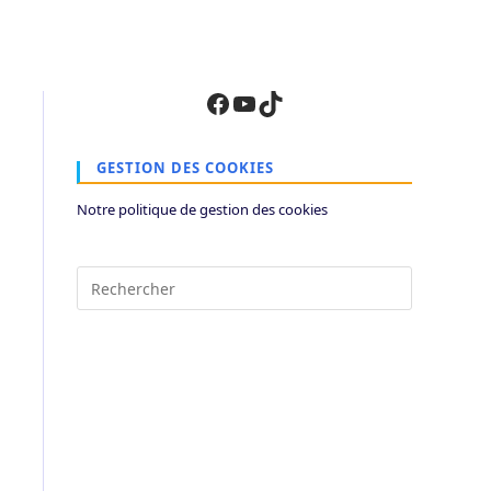
Facebook
YouTube
TikTok
GESTION DES COOKIES
Notre politique de gestion des cookies
Press
Escape
to
close
the
search
panel.