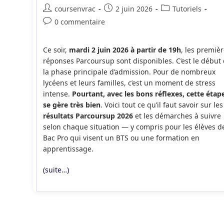
Auteur/autrice
Publication
Post
coursenvrac
2 juin 2026
Tutoriels
de
publiée :
category:
Commentaires
0 commentaire
la
de
publication :
la
Ce soir,
mardi 2 juin 2026 à partir de 19h
, les premiè
publication :
réponses Parcoursup sont disponibles. C’est le début
la phase principale d’admission. Pour de nombreux
lycéens et leurs familles, c’est un moment de stress
intense.
Pourtant, avec les bons réflexes, cette étap
se gère très bien
. Voici tout ce qu’il faut savoir sur les
résultats Parcoursup 2026
et les démarches à suivre
selon chaque situation — y compris pour les élèves d
Bac Pro qui visent un BTS ou une formation en
apprentissage.
(suite…)