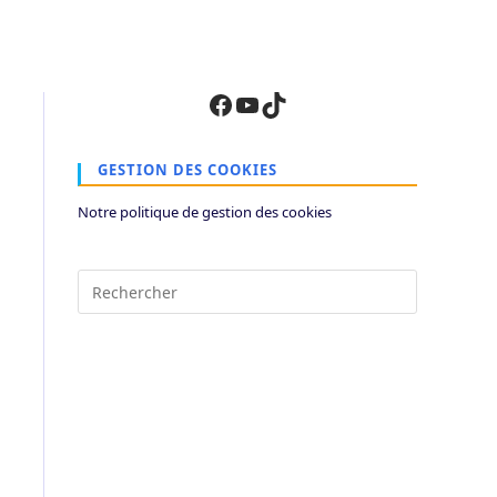
Facebook
YouTube
TikTok
GESTION DES COOKIES
Notre politique de gestion des cookies
Press
Escape
to
close
the
search
panel.