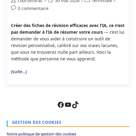
Auteur/autrice
Publication
Post
coursenvrac
30 mai 2026
Terminale
de
publiée :
category:
Commentaires
0 commentaire
la
de
publication :
la
Créer des fiches de révision efficaces avec l’IA, ce n’est
publication :
pas demander à l’IA de résumer votre cours
— c’est lui
demander de vous aider à construire un outil de
révision personnalisé, calibré sur vos vraies lacunes,
que vous ne trouverez nulle part ailleurs. Voici la
méthode que personne ne vous apprend.
(suite…)
Facebook
YouTube
TikTok
GESTION DES COOKIES
Notre politique de gestion des cookies