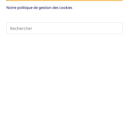
Notre politique de gestion des cookies
Pre
Es
to
clo
the
sea
pan