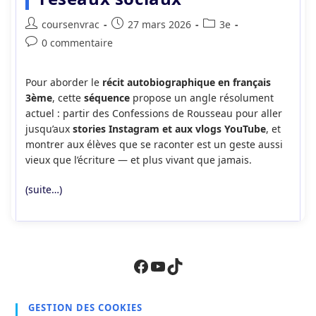
Auteur/autrice
Publication
Post
coursenvrac
27 mars 2026
3e
de
publiée :
category:
Commentaires
0 commentaire
la
de
publication :
la
Pour aborder le
récit autobiographique en français
publication :
3ème
, cette
séquence
propose un angle résolument
actuel : partir des Confessions de Rousseau pour aller
jusqu’aux
stories Instagram et aux vlogs YouTube
, et
montrer aux élèves que se raconter est un geste aussi
vieux que l’écriture — et plus vivant que jamais.
(suite…)
Facebook
YouTube
TikTok
GESTION DES COOKIES