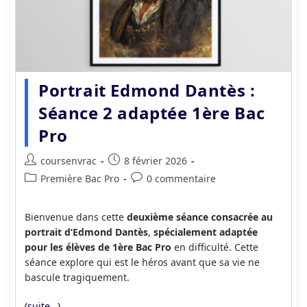
Portrait Edmond Dantès :
Séance 2 adaptée 1ère Bac
Pro
Auteur/autrice
Publication
coursenvrac
8 février 2026
de
publiée :
Post
Commentaires
Première Bac Pro
0 commentaire
la
category:
de
publication :
la
Bienvenue dans cette
deuxième séance consacrée au
publication :
portrait d’Edmond Dantès
,
spécialement adaptée
pour les élèves de 1ère Bac Pro
en difficulté. Cette
séance explore qui est le héros avant que sa vie ne
bascule tragiquement.
(suite…)