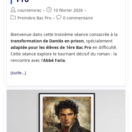
Auteur/autrice
Publication
coursenvrac
10 février 2026
de
publiée :
Post
Commentaires
Première Bac Pro
0 commentaire
la
category:
de
publication :
la
Bienvenue dans cette troisième séance consacrée à la
publication :
transformation de Dantès en prison
, spécialement
adaptée pour les élèves de 1ère Bac Pro
en difficulté.
Cette séance explore le tournant décisif du roman : la
rencontre avec l’
Abbé Faria
.
(suite…)