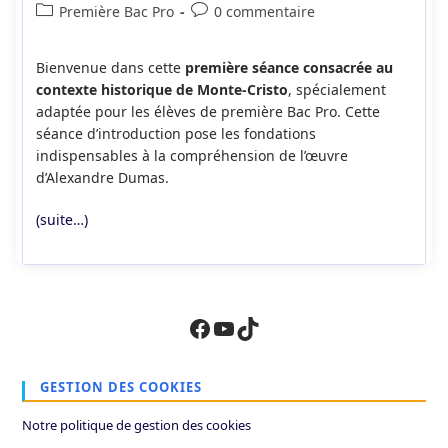
de
publiée :
Post
Commentaires
Première Bac Pro
0 commentaire
la
category:
de
publication :
la
Bienvenue dans cette
première séance consacrée au
publication :
contexte historique de Monte-Cristo
, spécialement
adaptée pour les élèves de première Bac Pro. Cette
séance d’introduction pose les fondations
indispensables à la compréhension de l’œuvre
d’Alexandre Dumas.
(suite…)
Facebook
YouTube
TikTok
GESTION DES COOKIES
Notre politique de gestion des cookies